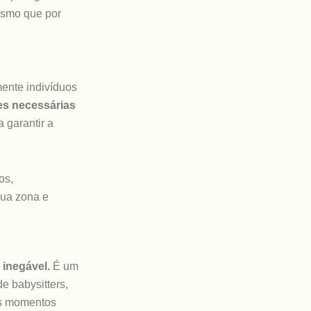
esmo que por
mente indivíduos
es necessárias
 garantir a
os,
sua zona e
 inegável.
É um
e babysitters,
ses momentos