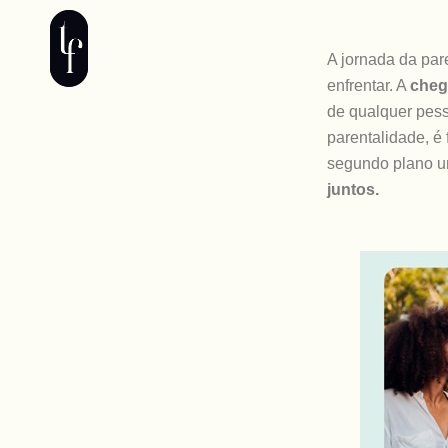
Skip
to
A jornada da pa
content
enfrentar. A
cheg
de qualquer pes
parentalidade, é
segundo plano um
juntos.