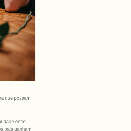
para que possam
alidade entre
 os pais ganham