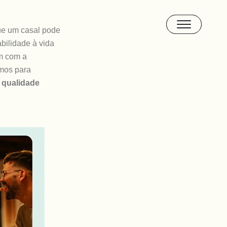
ue um casal pode
bilidade à vida
m com a
amos para
 qualidade