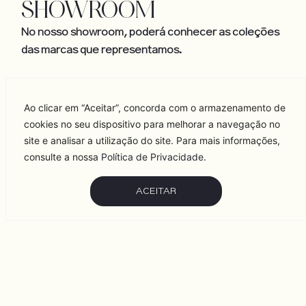
SHOWROOM
No nosso showroom, poderá conhecer as coleções
das marcas que representamos.
Trabalhamos em estreita colaboração com lojas
multimarcas em todo o país, garantindo total apoio e
Ao clicar em “Aceitar”, concorda com o armazenamento de
acompanhamento.
cookies no seu dispositivo para melhorar a navegação no
site e analisar a utilização do site. Para mais informações,
consulte a nossa
Política de Privacidade
.
Venha conhecer pessoalmente as nossas coleções!
ACEITAR
BRAGA
R. Quinta do Pimpão, 50l 4710-006 Gualtar
LISBOA
R. Dom João de Castro 7| 2660-702 Santo
António dos Cavaleiros
VISITAR SHOWROOM